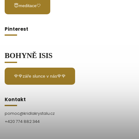
😇meditace🤍
Pinterest
BOHYNĚ ISIS
🌹🌹záře slunce v nás🌹🌹
Kontakt
pomoc
@
kridlakrystalu.cz
+420 774 882 344