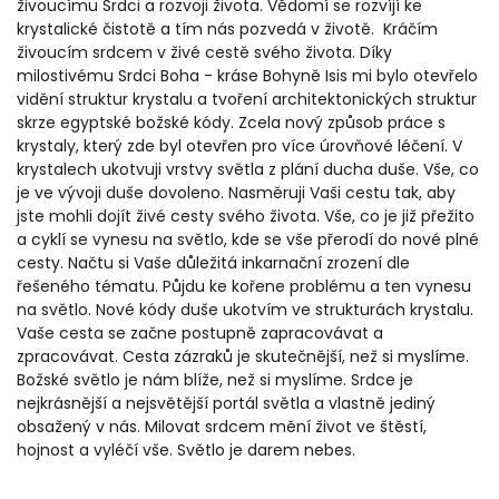
živoucímu Srdci a rozvoji života. Vědomí se rozvíjí ke
krystalické čistotě a tím nás pozvedá v životě. Kráčím
živoucím srdcem v živé cestě svého života. Díky
milostivému Srdci Boha - kráse Bohyně Isis mi bylo otevřelo
vidění struktur krystalu a tvoření architektonických struktur
skrze egyptské božské kódy. Zcela nový způsob práce s
krystaly, který zde byl otevřen pro více úrovňové léčení. V
krystalech ukotvuji vrstvy světla z plání ducha duše. Vše, co
je ve vývoji duše dovoleno. Nasměruji Vaši cestu tak, aby
jste mohli dojít živé cesty svého života. Vše, co je již přežito
a cyklí se vynesu na světlo, kde se vše přerodí do nové plné
cesty. Načtu si Vaše důležitá inkarnační zrození dle
řešeného tématu. Půjdu ke kořene problému a ten vynesu
na světlo. Nové kódy duše ukotvím ve strukturách krystalu.
Vaše cesta se začne postupně zapracovávat a
zpracovávat. Cesta zázraků je skutečnější, než si myslíme.
Božské světlo je nám blíže, než si myslíme. Srdce je
nejkrásnější a nejsvětější portál světla a vlastně jediný
obsažený v nás. Milovat srdcem mění život ve štěstí,
hojnost a vyléčí vše. Světlo je darem nebes.