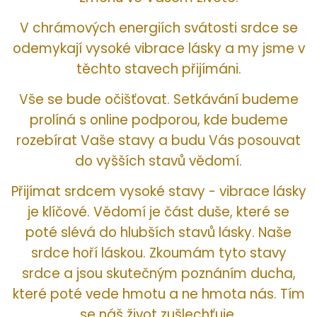
V chrámových energiích svátosti srdce se
odemykají vysoké vibrace lásky a my jsme v
těchto stavech přijímáni.
Vše se bude očišťovat. Setkávání budeme
prolíná s online podporou, kde budeme
rozebírat Vaše stavy a budu Vás posouvat
do vyšších stavů vědomí.
Přijímat srdcem vysoké stavy - vibrace lásky
je klíčové. Vědomí je část duše, které se
poté slévá do hlubších stavů lásky. Naše
srdce hoří láskou. Zkoumám tyto stavy
srdce a jsou skutečným poznáním ducha,
které poté vede hmotu a ne hmota nás. Tím
se náš život zušlechťuje.