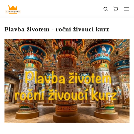
Plavba životem - roční živoucí kurz