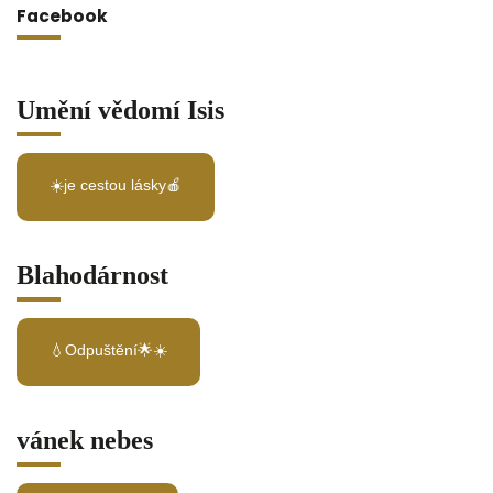
Facebook
Umění vědomí Isis
☀️je cestou lásky🍎
Blahodárnost
💧Odpuštění🌟☀️
vánek nebes