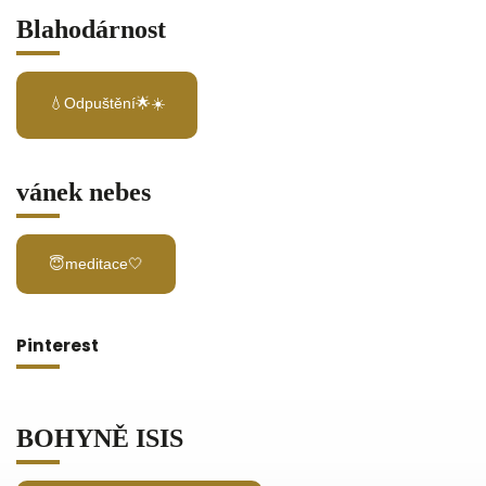
Blahodárnost
💧Odpuštění🌟☀️
vánek nebes
😇meditace🤍
Pinterest
BOHYNĚ ISIS