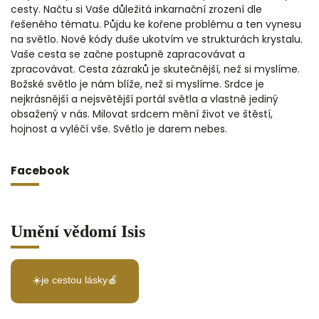
cesty. Načtu si Vaše důležitá inkarnační zrození dle
řešeného tématu. Půjdu ke kořene problému a ten vynesu
na světlo. Nové kódy duše ukotvím ve strukturách krystalu.
Vaše cesta se začne postupně zapracovávat a
zpracovávat. Cesta zázraků je skutečnější, než si myslíme.
Božské světlo je nám blíže, než si myslíme. Srdce je
nejkrásnější a nejsvětější portál světla a vlastně jediný
obsažený v nás. Milovat srdcem mění život ve štěstí,
hojnost a vyléčí vše. Světlo je darem nebes.
Facebook
Umění vědomí Isis
☀️je cestou lásky🍎