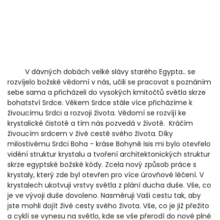
V dávných dobách velké slávy starého Egypta.. se
rozvíjelo božské vědomí v nás, učili se pracovat s poznáním
sebe sama a přicházeli do vysokých kmitočtů světla skrze
bohatství Srdce. Věkem Srdce stále více přicházíme k
živoucímu Srdci a rozvoji života. Vědomí se rozvíjí ke
krystalické čistotě a tím nás pozvedá v životě. Kráčím
živoucím srdcem v živé cestě svého života. Díky
milostivému Srdci Boha - kráse Bohyně Isis mi bylo otevřelo
vidění struktur krystalu a tvoření architektonických struktur
skrze egyptské božské kódy. Zcela nový způsob práce s
krystaly, který zde byl otevřen pro více úrovňové léčení. V
krystalech ukotvuji vrstvy světla z plání ducha duše. Vše, co
je ve vývoji duše dovoleno. Nasměruji Vaši cestu tak, aby
jste mohli dojít živé cesty svého života. Vše, co je již přežito
a cyklí se vynesu na světlo, kde se vše přerodí do nové plné