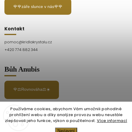
🌹🌹záře slunce v nás🌹🌹
Kontakt
pomoc
@
kridlakrystalu.cz
+420 774 882 344
Bůh Anubis
🌹⚖️Rovnováha⚖️☀️
Používáme cookies, abychom Vám umožnili pohodlné
prohlížení webu a díky analýze provozu webu neustále
+420
zlepšovali jeho funkce, výkon a použitelnost.
Více informací
774
882
Nastavení