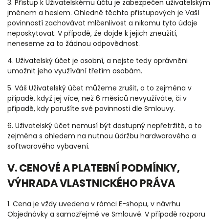
3. Přístup k Uživatelskému účtu je zabezpečen uživatelským
jménem a heslem. Ohledně těchto přístupových je Vaší
povinností zachovávat mlčenlivost a nikomu tyto údaje
neposkytovat. V případě, že dojde k jejich zneužití,
neneseme za to žádnou odpovědnost.
4. Uživatelský účet je osobní, a nejste tedy oprávněni
umožnit jeho využívání třetím osobám.
5. Váš Uživatelský účet můžeme zrušit, a to zejména v
případě, když jej více, než
6 měsíců
nevyužíváte, či v
případě, kdy porušíte své povinnosti dle Smlouvy.
6. Uživatelský účet nemusí být dostupný nepřetržitě, a to
zejména s ohledem na nutnou údržbu hardwarového a
softwarového vybavení.
V. CENOVÉ A PLATEBNÍ PODMÍNKY,
VÝHRADA VLASTNICKÉHO PRÁVA
1. Cena je vždy uvedena v rámci E-shopu, v návrhu
Objednávky a samozřejmě ve Smlouvě. V případě rozporu