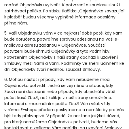
možné Objednávku vytvořit. K potvrzení a souhlasu slouží
zatrhávací políčko. Po stisku tlačítka „Objednávka zavazující
k platbě“ budou všechny vyplněné informace odeslány
přímo Nám.
5. Vaši Objednávku Vám v co nejkratší době poté, kdy Nám
bude doručena, potvrdíme zprávou odeslanou na Vaši e-
mailovou adresu zadanou v Objednávce. Součástí
potvrzení bude shrnutí Objednávky a tyto Podmínky.
Potvrzením Objednávky z naší strany dochází k uzavření
Smlouvy mezi Námi a Vámi. Podmínky ve znění účinném ke
dni Objednávky tvoří nedílnou součást Smlouvy.
6. Mohou nastat i případy, kdy Vám nebudeme moci
Objednávku potvrdit. Jedná se zejména o situace, kdy
Zboží není dostupné nebo případy, kdy objednáte větší
počet kusů Zboží, než kolik je z naší strany umožněno.
Informaci o maximálním počtu Zboží Vám však vždy
v rámci E-shopu předem poskytneme a neměla by pro Vás
být tedy překvapivá. V případě, že nastane jakýkoli důvod,
pro který nemůžeme Objednávku potvrdit, budeme Vás
kontaktovat a zašleme Vám nabídku na uzavření Smlouvy