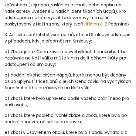
způsobem (zejména zasláním e-mailu nebo dopisu na
Naše adresy uvedené u Našich identifikačních údajů). Pro
odstoupení můžete využít také vzorový formulář
poskytovaný z Naší strany, který tvoří
přílohu č. 2
Podmínek.
3. Ani jako spotřebitel však nemůžete od Smlouvy odstoupit
v případech, kdy je předmětem Smlouvy:
a) Zboží, jehož Cena závisí na výchylkách finančního trhu
nezávisle na Naší vůli a může k nim dojít během lhůty pro
odstoupení od Smlouvy;
b) dodání alkoholických nápojů, které mohou být dodány
až po uplynutí třiceti dnů a jejich Cena závisí na výchylkách
finančního trhu nezávislých na Naší vůli;
c) Zboží, které bylo upraveno podle Vašeho přání nebo pro
Vaši osobu;
d) Zboží, které podléhá rychlé zkáze a Zboží, které bylo po
dodání nenávratně smíseno s jiným;
e) Zboží v uzavřeném obalu, které bylo z obalu vyňato a z