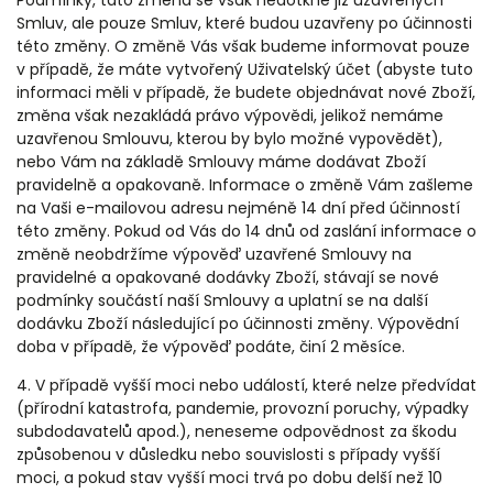
Podmínky, tato změna se však nedotkne již uzavřených
Smluv, ale pouze Smluv, které budou uzavřeny po účinnosti
této změny.
O změně Vás však budeme informovat pouze
v případě, že máte vytvořený Uživatelský účet
(abyste tuto
informaci měli v případě, že budete objednávat nové Zboží,
změna však nezakládá právo výpovědi, jelikož nemáme
uzavřenou Smlouvu, kterou by bylo možné vypovědět),
nebo Vám na základě Smlouvy máme dodávat Zboží
pravidelně a opakovaně. Informace o změně Vám zašleme
na Vaši e-mailovou adresu nejméně 14 dní před účinností
této změny. Pokud od Vás do 14 dnů od zaslání informace o
změně neobdržíme výpověď uzavřené Smlouvy na
pravidelné a opakované dodávky Zboží, stávají se nové
podmínky součástí naší Smlouvy a uplatní se na další
dodávku Zboží následující po účinnosti změny. Výpovědní
doba v případě, že výpověď podáte,
činí 2 měsíce.
4. V případě vyšší moci nebo událostí, které nelze předvídat
(přírodní katastrofa, pandemie, provozní poruchy, výpadky
subdodavatelů apod.), neneseme odpovědnost za škodu
způsobenou v důsledku nebo souvislosti s případy vyšší
moci, a pokud stav vyšší moci trvá po dobu delší než 10