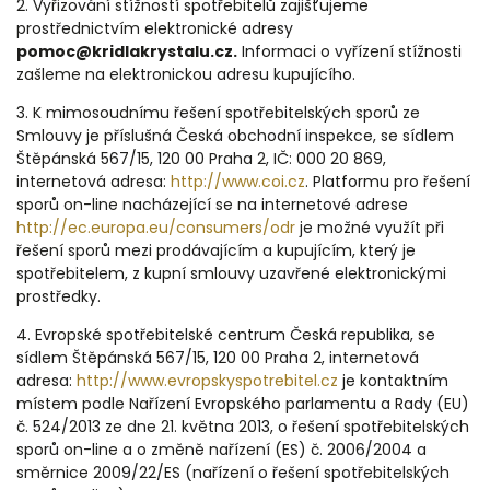
2. Vyřizování stížností spotřebitelů zajišťujeme
prostřednictvím elektronické adresy
pomoc@kridlakrystalu.cz.
Informaci o vyřízení stížnosti
zašleme na elektronickou adresu kupujícího.
3. K mimosoudnímu řešení spotřebitelských sporů ze
Smlouvy je příslušná Česká obchodní inspekce, se sídlem
Štěpánská 567/15, 120 00 Praha 2, IČ: 000 20 869,
internetová adresa:
http://www.coi.cz
. Platformu pro řešení
sporů on-line nacházející se na internetové adrese
http://ec.europa.eu/consumers/odr
je možné využít při
řešení sporů mezi prodávajícím a kupujícím, který je
spotřebitelem, z kupní smlouvy uzavřené elektronickými
prostředky.
4. Evropské spotřebitelské centrum Česká republika, se
sídlem Štěpánská 567/15, 120 00 Praha 2, internetová
adresa:
http://www.evropskyspotrebitel.cz
je kontaktním
místem podle Nařízení Evropského parlamentu a Rady (EU)
č. 524/2013 ze dne 21. května 2013, o řešení spotřebitelských
sporů on-line a o změně nařízení (ES) č. 2006/2004 a
směrnice 2009/22/ES (nařízení o řešení spotřebitelských