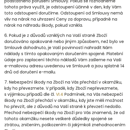
podstatného porušení Smlouvy. Pokud se rozhodneme
tohoto práva využít, je odstoupení účinné v den, kdy Vám
toto odstoupení doručíme. Odstoupení od Smlouvy nemá
vliv na nárok na uhrazení Ceny za dopravu, případně na
nárok na náhradu škody, pokud vznikla.
6. Pokud je z důvodů vzniklých na Vaší straně Zboží
doručováno opakovaně nebo jiným způsobem, než bylo ve
Smlouvě dohodnuto, je Vaší povinností nahradit Nám
náklady s tímto opakovaným doručením spojené. Platební
údaje pro zaplacení těchto nákladů Vám zašleme na Vaši
e-mailovou adresu uvedenou ve Smlouvě a jsou splatné 14
dnů od doručení e-mailu.
7.
Nebezpeční škody na Zboží na Vás přechází v okamžiku,
kdy ho převezmete. V případě, kdy Zboží nepřevezmete,
s výjimkou případů dle čl.
VI.
4
Podmínek, na Vás nebezpečí
škody na Zboží přechází v okamžiku, kdy jste měli možnost
ho převzít, ale z důvodů na Vaší straně k převzetí nedošlo.
Přechod nebezpečí škody na Zboží pro Vás znamená, že od
tohoto okamžiku nesete veškeré důsledky spojené se
ztrátou, zničením, poškozením či jakýmkoli znehodnocením