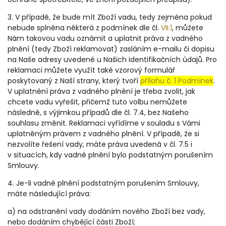
3. V případě, že bude mít Zboží vadu, tedy zejména pokud
nebude splněna některá z podmínek dle čl.
VII.1
, můžete
Nám takovou vadu oznámit a uplatnit práva z vadného
plnění (tedy Zboží reklamovat) zasláním e-mailu či dopisu
na Naše adresy uvedené u Našich identifikačních údajů. Pro
reklamaci můžete využít také vzorový formulář
poskytovaný z Naší strany, který tvoří
přílohu č. 1 Podmínek
.
V uplatnění práva z vadného plnění je třeba zvolit, jak
chcete vadu vyřešit, přičemž tuto volbu nemůžete
následně, s výjimkou případů dle čl. 7.4, bez Našeho
souhlasu změnit. Reklamaci vyřídíme v souladu s Vámi
uplatněným právem z vadného plnění. V případě, že si
nezvolíte řešení vady, máte práva uvedená v čl. 7.5 i
v situacích, kdy vadné plnění bylo podstatným porušením
Smlouvy.
4. Je-li vadné plnění podstatným porušením Smlouvy,
máte následující práva:
a) na odstranění vady dodáním nového Zboží bez vady,
nebo dodáním chybějící části Zboží;