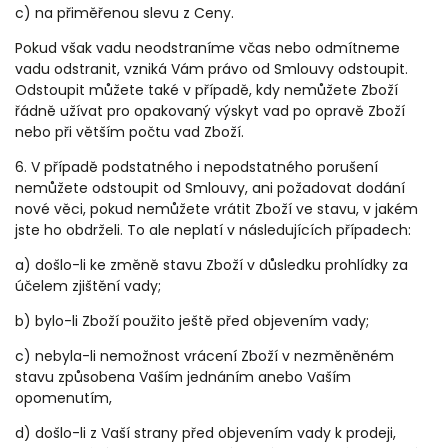
c) na přiměřenou slevu z Ceny.
Pokud však vadu neodstraníme včas nebo odmítneme
vadu odstranit, vzniká Vám právo od Smlouvy odstoupit.
Odstoupit můžete také v případě, kdy nemůžete Zboží
řádně užívat pro opakovaný výskyt vad po opravě Zboží
nebo při větším počtu vad Zboží.
6. V případě podstatného i nepodstatného porušení
nemůžete odstoupit od Smlouvy, ani požadovat dodání
nové věci, pokud nemůžete vrátit Zboží ve stavu, v jakém
jste ho obdrželi. To ale neplatí v následujících případech:
a) došlo-li ke změně stavu Zboží v důsledku prohlídky za
účelem zjištění vady;
b) bylo-li Zboží použito ještě před objevením vady;
c) nebyla-li nemožnost vrácení Zboží v nezměněném
stavu způsobena Vaším jednáním anebo Vaším
opomenutím,
d) došlo-li z Vaší strany před objevením vady k prodeji,