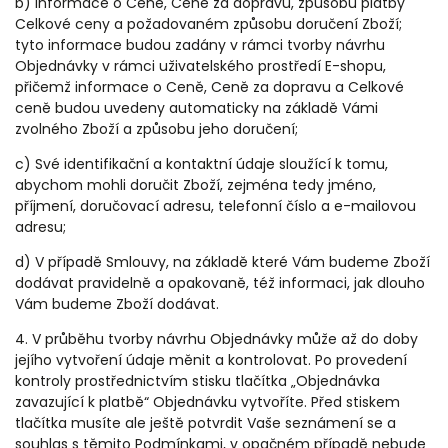
b) Informace o Ceně, Ceně za dopravu, způsobu platby
Celkové ceny a požadovaném způsobu doručení Zboží;
tyto informace budou zadány v rámci tvorby návrhu
Objednávky v rámci uživatelského prostředí E-shopu,
přičemž informace o Ceně, Ceně za dopravu a Celkové
ceně budou uvedeny automaticky na základě Vámi
zvolného Zboží a způsobu jeho doručení;
c) Své identifikační a kontaktní údaje sloužící k tomu,
abychom mohli doručit Zboží, zejména tedy jméno,
příjmení, doručovací adresu, telefonní číslo a e-mailovou
adresu;
d) V případě Smlouvy, na základě které Vám budeme Zboží
dodávat pravidelně a opakovaně, též informaci, jak dlouho
Vám budeme Zboží dodávat.
4. V průběhu tvorby návrhu Objednávky může až do doby
jejího vytvoření údaje měnit a kontrolovat. Po provedení
kontroly prostřednictvím stisku tlačítka „Objednávka
zavazující k platbě“ Objednávku vytvoříte. Před stiskem
tlačítka musíte ale ještě potvrdit Vaše seznámení se a
souhlas s těmito Podmínkami, v opačném případě nebude