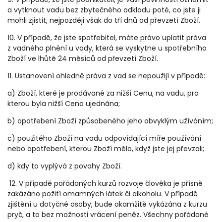
a vytknout vadu bez zbytečného odkladu poté, co jste ji
mohli zjistit, nejpozději však do tří dnů od převzetí Zboží.
10. V případě, že jste spotřebitel, máte právo uplatit práva
z vadného plnění u vady, která se vyskytne u spotřebního
Zboží ve lhůtě 24 měsíců od převzetí Zboží.
11. Ustanovení ohledně práva z vad se nepoužijí v případě:
a) Zboží, které je prodávané za nižší Cenu, na vadu, pro
kterou byla nižší Cena ujednána;
b) opotřebení Zboží způsobeného jeho obvyklým užíváním;
c) použitého Zboží na vadu odpovídající míře používání
nebo opotřebení, kterou Zboží mělo, když jste jej převzali;
d) kdy to vyplývá z povahy Zboží.
12. V případě pořádaných kurzů rozvoje člověka je přísně
zakázáno požití omamných látek či alkoholu. V případě
zjištění u dotyčné osoby, bude okamžitě vykázána z kurzu
pryč, a to bez možnosti vrácení peněz. Všechny pořádané