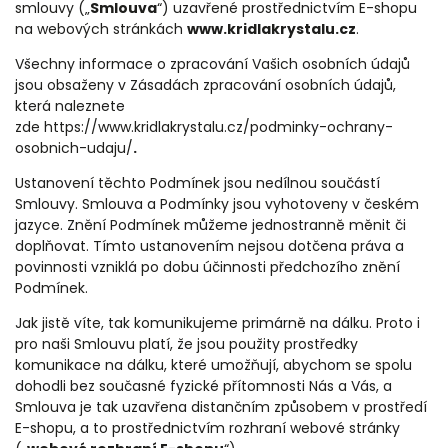
smlouvy („
Smlouva
“) uzavřené prostřednictvím E-shopu
na webových stránkách
www.kridlakrystalu.cz
.
Všechny informace o zpracování Vašich osobních údajů
jsou obsaženy v Zásadách zpracování osobních údajů,
která naleznete
zde https://www.kridlakrystalu.cz/podminky-ochrany-
osobnich-udaju/
.
Ustanovení těchto Podmínek jsou nedílnou součástí
Smlouvy. Smlouva a Podmínky jsou vyhotoveny v českém
jazyce. Znění Podmínek můžeme jednostranně měnit či
doplňovat. Tímto ustanovením nejsou dotčena práva a
povinnosti vzniklá po dobu účinnosti předchozího znění
Podmínek.
Jak jistě víte, tak komunikujeme primárně na dálku. Proto i
pro naši Smlouvu platí, že jsou použity prostředky
komunikace na dálku, které umožňují, abychom se spolu
dohodli bez současné fyzické přítomnosti Nás a Vás, a
Smlouva je tak uzavřena distančním způsobem v prostředí
E-shopu, a to prostřednictvím rozhraní webové stránky