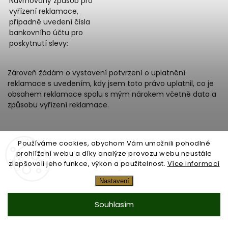
Navrhovaný způsob pro
vyřízení reklamace,
případně uvedení čísla
bankovního účtu pro
poskytnutí slevy:
Zároveň žádám o vystavení potvrzení o uplatnění
reklamace s uvedením, kdy jsem toto právo uplatnil, co je
obsahem reklamace spolu s mým nárokem včetně data a
způsobu vyřízení reklamace.
Datum:
Používáme cookies, abychom Vám umožnili pohodlné
prohlížení webu a díky analýze provozu webu neustále
Podpis:
zlepšovali jeho funkce, výkon a použitelnost.
Více informací
Nastavení
Souhlasím