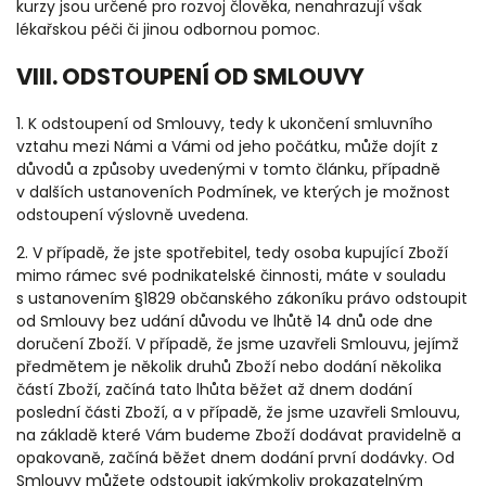
kurzy jsou určené pro rozvoj člověka, nenahrazují však
lékařskou péči či jinou odbornou pomoc.
VIII. ODSTOUPENÍ OD SMLOUVY
1. K odstoupení od Smlouvy, tedy k ukončení smluvního
vztahu mezi Námi a Vámi od jeho počátku, může dojít z
důvodů a způsoby uvedenými v tomto článku, případně
v dalších ustanoveních Podmínek, ve kterých je možnost
odstoupení výslovně uvedena.
2.
V případě, že jste spotřebitel, tedy osoba kupující Zboží
mimo rámec své podnikatelské činnosti, máte v souladu
s ustanovením §1829 občanského zákoníku právo odstoupit
od Smlouvy bez udání důvodu ve lhůtě 14 dnů ode dne
doručení Zboží. V případě, že jsme uzavřeli Smlouvu, jejímž
předmětem je několik druhů Zboží nebo dodání několika
částí Zboží, začíná tato lhůta běžet až dnem dodání
poslední části Zboží, a v případě, že jsme uzavřeli Smlouvu,
na základě které Vám budeme Zboží dodávat pravidelně a
opakovaně, začíná běžet dnem dodání první dodávky. Od
Smlouvy můžete odstoupit jakýmkoliv prokazatelným