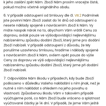
k jeho zaslání zpět Nám. Zboží Nám prosím vracejte čisté,
pokud možno včetně originálního obalu.
6. V případě odstoupení od Smlouvy dle čl.
VIII.2
Podmínek
jste povinní Nám Zboží zaslat do 14 dnů od odstoupení a
nesete náklady spojené s navrácením zboží k Nám. Vy
máte naopak nárok na to, abychom Vám vrátili Cenu za
dopravu, avšak pouze ve výši
odpovídající nejlevnějšímu
nabízenému způsobu dodání Zboží, který jsme pro dodání
Zboží nabízeli. V případě odstoupení z důvodu, že My
porušíme uzavřenou Smlouvu, hradíme i náklady spojené
s navrácením zboží k Nám, ovšem opět pouze do výše
Ceny za dopravu ve výši
odpovídající nejlevnějšímu
nabízenému způsobu dodání Zboží, který jsme při dodání
Zboží nabízeli.
7. Odpovídáte Nám škodu v případech, kdy bude Zboží
poškozeno v důsledku Vašeho nakládání s ním jinak, než je
nutné s ním nakládat s ohledem na jeho povahu a
vlastnosti. Způsobenou škodu Vám v takovém případě
vyúčtujeme poté, co Nám Zboží bude vráceno a splatnost
vyúčtované částky je 14 dní. V případě, že jsme Vám ještě