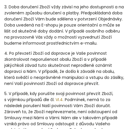
3. Doba doručení Zboží vždy závisí na jeho dostupnosti a na
zvoleném způsobu doručení a platby. Předpokládaná doba
doručení Zboží Vám bude sdělena v potvrzení Objednávky.
Doba uvedená na E-shopu je pouze orientační a může se
lišit od skutečné doby dodání. V případě osobního odběru
na provozovně Vás vždy o možnosti vyzvednutí Zboží
budeme informovat prostřednictvím e-mailu.
4.
Po převzetí Zboží od dopravce je Vaše povinnost
zkontrolovat neporušenost obalu Zboží a v případě
jakýchkoli závad tuto skutečnost neprodleně oznámit
dopravci a Nám. V případě, že došlo k závadě na obalu,
která svědčí o neoprávněné manipulaci a vstupu do zásilky,
není Vaší povinností Zboží od dopravce převzít.
5. V případě, kdy porušíte svoji povinnost převzít Zboží,
s výjimkou případů dle čl.
VI.
4.
Podmínek, nemá to za
následek porušení Naší povinnosti Vám Zboží doručit.
Zároveň to, že Zboží nepřevezmete, není odstoupení od
Smlouvy mezi Námi a Vámi. Nám ale v takovém případě
vzniká právo od Smlouvy odstoupit z důvodu Vašeho