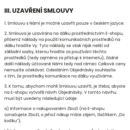
III. UZAVŘENÍ SMLOUVY
1. Smlouvu s Námi je možné uzavřít pouze v
českém
jazyce.
2. Smlouva je uzavírána na dálku prostřednictvím E-shopu,
přičemž náklady na použití komunikačních prostředků na
dálku hradíte Vy. Tyto náklady se však nijak neliší od
základní sazby, kterou hradíte za používání těchto
prostředků (tedy zejména za přístup k internetu), žádné
další náklady účtované Námi tedy nad rámec Celkové ceny
nemusíte očekávat. Odesláním Objednávky souhlasíte
s tím, že prostředky komunikace na dálku využíváme.
3. K tomu, abychom mohli Smlouvu uzavřít, je třeba, abyste
na E-shopu vytvořili návrh Objednávky. V tomto návrhu
musí být uvedeny následující údaje:
a) Informace o nakupovaném Zboží (na E-shopu
označujete Zboží, o jehož nákup máte zájem, tlačítkem „Do
košíku“);