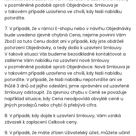
v pozměněné podobě oproti Objednávce. Smlouva je
v takovém případě uzavřena ve chvíli, kdy Naši nabídku
potvrdíte.
7. V případě, že v rámci E-shopu nebo v návrhu Objednávky
bude uvedena zjevně chybná Cena, nejsme povinni Vám
Zboží za tuto Cenu dodat ani v případě, kdy jste obdrželi
potvrzení Objednávky, a tedy došlo k uzavření Smlouvy.
V takové situaci Vás budeme bezodkladně kontaktovat a
zašleme Vám nabídku na uzavření nové Smlouvy
v pozměněné podobě oproti Objednávce. Nová Smlouva je
v takovém případě uzavřena ve chvíli, kdy Naši nabídku
potvrdíte. V případě, že Naši nabídku nepotvrdíte ani ve
lhůtě 3 dnů od jejího odeslání, jsme oprávněni od uzavřené
Smlouvy odstoupit. Za zjevnou chybu v Ceně se považuje
například situace, kdy Cena neodpovídá obvyklé ceně u
jiných prodejců nebo chybí či přebývá cifra.
8. V případě, kdy dojde k uzavření Smlouvy, Vám vzniká
závazek k zaplacení Celkové ceny.
9. V případě, že máte zřízen Uživatelský účet, můžete učinit