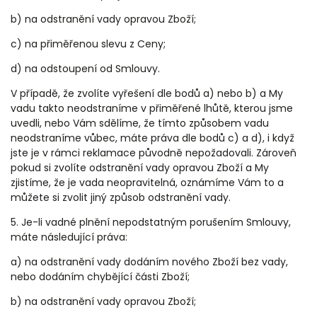
b) na odstranění vady opravou Zboží;
c) na přiměřenou slevu z Ceny;
d) na odstoupení od Smlouvy.
V případě, že zvolíte vyřešení dle bodů a) nebo b) a My
vadu takto neodstraníme v přiměřené lhůtě, kterou jsme
uvedli, nebo Vám sdělíme, že tímto způsobem vadu
neodstraníme vůbec, máte práva dle bodů c) a d), i když
jste je v rámci reklamace původně nepožadovali. Zároveň
pokud si zvolíte odstranění vady opravou Zboží a My
zjistíme, že je vada neopravitelná, oznámíme Vám to a
můžete si zvolit jiný způsob odstranění vady.
5. Je-li vadné plnění nepodstatným porušením Smlouvy,
máte následující práva:
a) na odstranění vady dodáním nového Zboží bez vady,
nebo dodáním chybějící části Zboží;
b) na odstranění vady opravou Zboží;