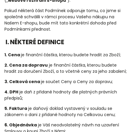
(„
webové rozhraní E-shopu
“).
Pokud některá část Podmínek odporuje tomu, co jsme si
společně schválili v rámci procesu Vašeho nákupu na
Našem E-shopu, bude mít tato konkrétní dohoda před
Podmínkami přednost.
I. NĚKTERÉ DEFINICE
1. Cena
je finanční částka, kterou budete hradit za Zboží;
2. Cena za dopravu
je finanční částka, kterou budete
hradit za doručení Zboží, a to včetně ceny za jeho zabalení;
3. Celková cena
je součet Ceny a Ceny za dopravu;
4. DPH
je daň z přidané hodnoty dle platných právních
předpisů;
5. Faktura
je daňový doklad vystavený v souladu se
zákonem o dani z přidané hodnoty na Celkovou cenu;
6. Objednávka
je Váš neodvolatelný návrh na uzavření
Smlouvy o koupi Zboží s Námi;