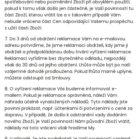
spotřebování nebo pozměnění Zboží při obvyklém použití;
pokud k tomu však došlo jen částečně, je Vaší povinností tu
část Zboží, kterou vrátit lze a v takovém případě Vám
nebude vrácena část Cen odpovídající Vašemu prospěchu
z užití části Zboží.
7. Do 3 dnů od obdržení reklamace Vám na e-mailovou
adresu potvrdíme, že jsme reklamaci obdrželi, kdy jsme ji
obdrželi a předpokládanou dobu trvání vyřízení reklamace.
Reklamaci vyřídíme bez zbytečného odkladu, nejpozději
však do 30 dnů od jejího obdržení. Lhůta může být po naší
vzájemné dohodě prodloužena. Pokud lhůta marně uplyne,
můžete odstoupit od Smlouvy.
8. O vyřízení reklamace Vás budeme informovat e-
mailem. Pokud je reklamace oprávněná, náleží Vám
náhrada účelně vynaložených nákladů. Tyto náklady jste
povinni prokázat, např. účtenkami či potvrzeními o ceně za
dopravu. V případě, že došlo k odstranění vady dodáním
nového Zboží, je Vaší povinností Nám původní Zboží vrátit,
náklady na toto vrácení však hradíme My.
9. V případě, že jste podnikateli, je Vaší povinností oznámit