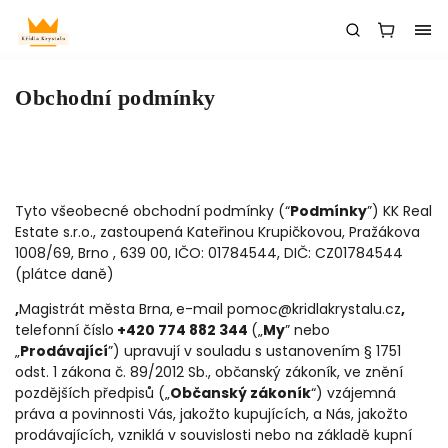
Obchodní podmínky
Tyto všeobecné obchodní podmínky (“
Podmínky
”) KK Real
Estate s.r.o., zastoupená Kateřinou Krupičkovou, Pražákova
1008/69, Brno , 639 00, IČO: 01784544, DIČ: CZ01784544
(plátce daně)
,
Magistrát města Brna,
e-mai
l
pomoc@kridlakrystalu.cz
,
telefonní číslo
+420 774 882 344
(„
My
” nebo
„
Prodávající
”) upravují v souladu s ustanovením § 1751
odst. 1 zákona č. 89/2012 Sb., občanský zákoník, ve znění
pozdějších předpisů („
Občanský zákoník
“) vzájemná
práva a povinnosti Vás, jakožto kupujících, a Nás, jakožto
prodávajících, vzniklá v souvislosti nebo na základě kupní