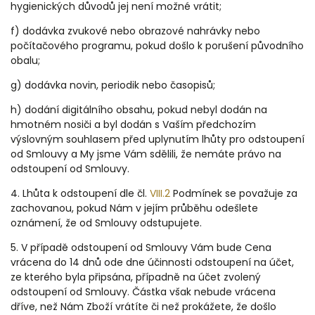
hygienických důvodů jej není možné vrátit;
f) dodávka zvukové nebo obrazové nahrávky nebo
počítačového programu, pokud došlo k porušení původního
obalu;
g) dodávka novin, periodik nebo časopisů;
h) dodání digitálního obsahu, pokud nebyl dodán na
hmotném nosiči a byl dodán s Vaším předchozím
výslovným souhlasem před uplynutím lhůty pro odstoupení
od Smlouvy a My jsme Vám sdělili, že nemáte právo na
odstoupení od Smlouvy.
4. Lhůta k odstoupení dle čl.
VIII.2
Podmínek se považuje za
zachovanou, pokud Nám v jejím průběhu odešlete
oznámení, že od Smlouvy odstupujete.
5. V případě odstoupení od Smlouvy Vám bude Cena
vrácena do 14 dnů ode dne účinnosti odstoupení na účet,
ze kterého byla připsána, případně na účet zvolený
odstoupení od Smlouvy. Částka však nebude vrácena
dříve, než Nám Zboží vrátíte či než prokážete, že došlo