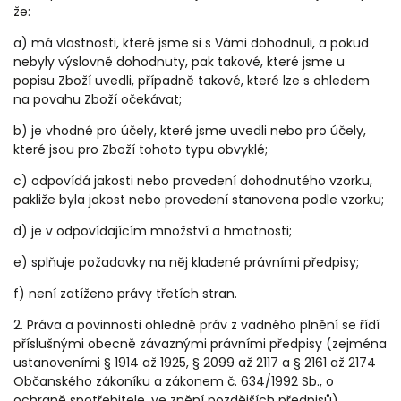
že:
a) má vlastnosti, které jsme si s Vámi dohodnuli, a pokud
nebyly výslovně dohodnuty, pak takové, které jsme u
popisu Zboží uvedli, případně takové, které lze s ohledem
na povahu Zboží očekávat;
b) je vhodné pro účely, které jsme uvedli nebo pro účely,
které jsou pro Zboží tohoto typu obvyklé;
c) odpovídá jakosti nebo provedení dohodnutého vzorku,
pakliže byla jakost nebo provedení stanovena podle vzorku;
d) je v odpovídajícím množství a hmotnosti;
e) splňuje požadavky na něj kladené právními předpisy;
f) není zatíženo právy třetích stran.
2. Práva a povinnosti ohledně práv z vadného plnění se řídí
příslušnými obecně závaznými právními předpisy (zejména
ustanoveními § 1914 až 1925, § 2099 až 2117 a § 2161 až 2174
Občanského zákoníku a zákonem č. 634/1992 Sb., o
ochraně spotřebitele, ve znění pozdějších předpisů).