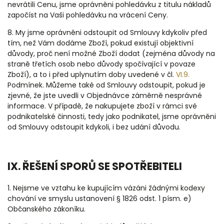
nevrátili Cenu, jsme oprávněni pohledávku z titulu nákladů
započíst na Vaši pohledávku na vrácení Ceny.
8. My jsme oprávněni odstoupit od Smlouvy kdykoliv před
tím, než Vám dodáme Zboží, pokud existují objektivní
důvody, proč není možné Zboží dodat (zejména důvody na
straně třetích osob nebo důvody spočívající v povaze
Zboží), a to i před uplynutím doby uvedené v čl.
VI.9.
Podmínek. Můžeme také od Smlouvy odstoupit, pokud je
zjevné, že jste uvedli v Objednávce záměrně nesprávné
informace. V případě, že nakupujete zboží v rámci své
podnikatelské činnosti, tedy jako podnikatel, jsme oprávněni
od Smlouvy odstoupit kdykoli, i bez udání důvodu.
IX. ŘEŠENÍ SPORŮ SE SPOTŘEBITELI
1. Nejsme ve vztahu ke kupujícím vázáni žádnými kodexy
chování ve smyslu ustanovení § 1826 odst. 1 písm. e)
Občanského zákoníku.