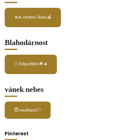
☀️je cestou lásky🍎
Blahodárnost
💧Odpuštění🌟☀️
vánek nebes
😇meditace🤍
Pinterest