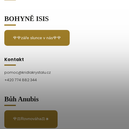
BOHYNĚ ISIS
🌹🌹záře slunce v nás🌹🌹
Kontakt
pomoc
@
kridlakrystalu.cz
+420 774 882 344
Bůh Anubis
🌹⚖️Rovnováha⚖️☀️