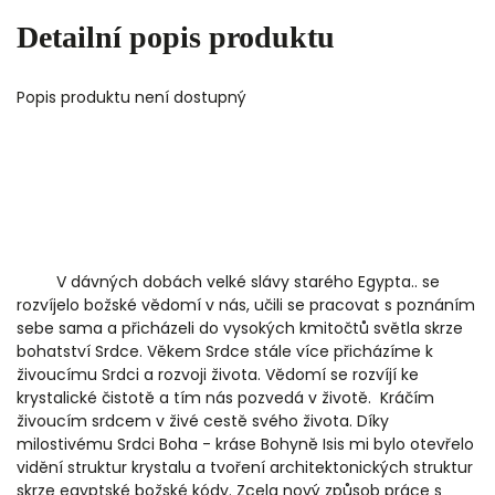
Detailní popis produktu
Popis produktu není dostupný
V dávných dobách velké slávy starého Egypta.. se
rozvíjelo božské vědomí v nás, učili se pracovat s poznáním
sebe sama a přicházeli do vysokých kmitočtů světla skrze
bohatství Srdce. Věkem Srdce stále více přicházíme k
živoucímu Srdci a rozvoji života. Vědomí se rozvíjí ke
krystalické čistotě a tím nás pozvedá v životě. Kráčím
živoucím srdcem v živé cestě svého života. Díky
milostivému Srdci Boha - kráse Bohyně Isis mi bylo otevřelo
vidění struktur krystalu a tvoření architektonických struktur
skrze egyptské božské kódy. Zcela nový způsob práce s