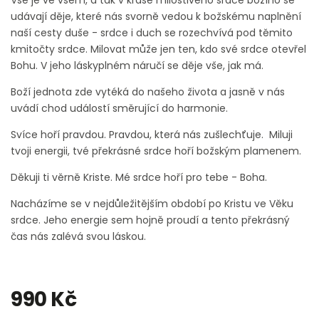
udávají děje, které nás svorně vedou k božskému naplnění
naší cesty duše - srdce i duch se rozechvívá pod těmito
kmitočty srdce. Milovat může jen ten, kdo své srdce otevřel
Bohu. V jeho láskyplném náručí se děje vše, jak má.
Boží jednota zde vytéká do našeho života a jasně v nás
uvádí chod událostí směrující do harmonie.
Svíce hoří pravdou. Pravdou, která nás zušlechťuje. Miluji
tvoji energii, tvé překrásné srdce hoří božským plamenem.
Děkuji ti věrně Kriste. Mé srdce hoří pro tebe - Boha.
Nacházíme se v nejdůležitějším období po Kristu ve Věku
srdce. Jeho energie sem hojně proudí a tento překrásný
čas nás zalévá svou láskou.
990 Kč