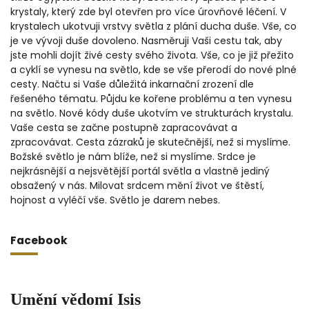
krystaly, který zde byl otevřen pro více úrovňové léčení. V
krystalech ukotvuji vrstvy světla z plání ducha duše. Vše, co
je ve vývoji duše dovoleno. Nasměruji Vaši cestu tak, aby
jste mohli dojít živé cesty svého života. Vše, co je již přežito
a cyklí se vynesu na světlo, kde se vše přerodí do nové plné
cesty. Načtu si Vaše důležitá inkarnační zrození dle
řešeného tématu. Půjdu ke kořene problému a ten vynesu
na světlo. Nové kódy duše ukotvím ve strukturách krystalu.
Vaše cesta se začne postupně zapracovávat a
zpracovávat. Cesta zázraků je skutečnější, než si myslíme.
Božské světlo je nám blíže, než si myslíme. Srdce je
nejkrásnější a nejsvětější portál světla a vlastně jediný
obsažený v nás. Milovat srdcem mění život ve štěstí,
hojnost a vyléčí vše. Světlo je darem nebes.
Facebook
Umění vědomí Isis