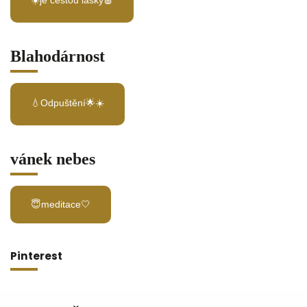
Blahodárnost
💧Odpuštění🌟☀️
vánek nebes
😇meditace🤍
Pinterest