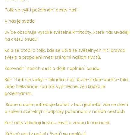
Tolik ve vylití požehnání cesty naší.
V nás je světlo.
Svíce obsahuje vysoké světelné kmitočty, které nás uvádějí
na cestu osudu.
Kolo se otočí o tolik, kde se utká ze světelných nití pravda
světla a propojení mezi sférami našich životů.
Zarovnání našich cest a dojít naplnění osudu.
Bůh Thoth je velkým lékařem naší duše-srdce-ducha-těla.
Jeho frekvence jsou tak výjimečné, že i kapka je
požehnáním.
Srdce a duše potřebuje kráčet v boží jednotě. Vše se slévá
a zalévá světelnými paprsky požehnání v našich cestách.
Kmitočty zklidňují lidskou mysl a vedou k harmonii.
Krásné cesty našich životů se naplňují.