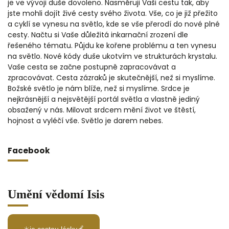
je ve vývoji duše dovoleno. Nasměruji Vaši cestu tak, aby
jste mohli dojít živé cesty svého života. Vše, co je již přežito
a cyklí se vynesu na světlo, kde se vše přerodí do nové plné
cesty. Načtu si Vaše důležitá inkarnační zrození dle
řešeného tématu. Půjdu ke kořene problému a ten vynesu
na světlo. Nové kódy duše ukotvím ve strukturách krystalu.
Vaše cesta se začne postupně zapracovávat a
zpracovávat. Cesta zázraků je skutečnější, než si myslíme.
Božské světlo je nám blíže, než si myslíme. Srdce je
nejkrásnější a nejsvětější portál světla a vlastně jediný
obsažený v nás. Milovat srdcem mění život ve štěstí,
hojnost a vyléčí vše. Světlo je darem nebes.
Facebook
Umění vědomí Isis
☀️je cestou lásky🍎