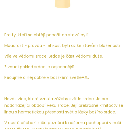
Pro ty, kteří se chtějí ponořit do stavů bytí.
Moudrost - pravda - lehkost bytí až ke stavům blaženosti
Vše ve vědomí srdce. Srdce je část vědomí duše.
Živoucí poklad srdce je nejcennější.
Pečujme o něj dobře v božském světle♥️🙏.
Nová svíce, která vznikla zážehy světla srdce. Je pro
nadcházející období Věku srdce. Její překrásné kmitočty se
linou s hermetickou přesností světla lásky božího srdce.
V cestě přichází klíče poznání k našemu pochopení v naší