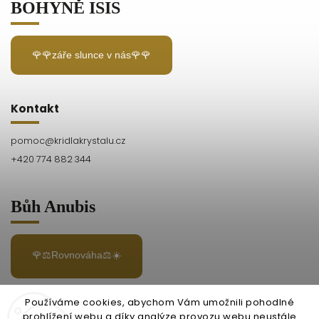
BOHYNĚ ISIS
🌹🌹záře slunce v nás🌹🌹
Kontakt
pomoc
@
kridlakrystalu.cz
+420 774 882 344
Bůh Anubis
🌹⚖️Rovnováha⚖️☀️
Používáme cookies, abychom Vám umožnili pohodlné
prohlížení webu a díky analýze provozu webu neustále