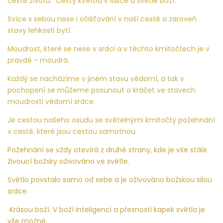
cestě života. Cesty kvetou v lásce a světle boží.
Svíce s sebou nese i očišťování v naší cestě a zaroveň
stavy lehkosti bytí.
Moudrost, které se nese v srdci a v těchto kmitočtech je v
pravdě - moudrá.
Každý se nacházíme v jiném stavu vědomí, a tak v
pochopení se můžeme posunout a kráčet ve stavech
moudrosti vědomí srdce.
Je cestou našeho osudu se světelnými kmitočty požehnání
v cestě, které jsou cestou samotnou.
Požehnání se vždy otevírá z druhé strany, kde je vše stále
živoucí božsky oživováno ve světle.
Světlo povstalo samo od sebe a je oživováno božskou silou
srdce.
Krásou boží. V boží inteligenci a přesnosti kapek světla je
vše možné.