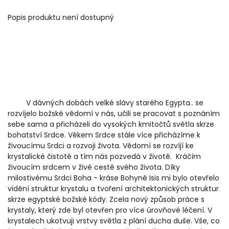
Popis produktu není dostupný
V dávných dobách velké slávy starého Egypta.. se
rozvíjelo božské vědomí v nás, učili se pracovat s poznáním
sebe sama a přicházeli do vysokých kmitočtů světla skrze
bohatství Srdce. Věkem Srdce stále více přicházíme k
živoucímu Srdci a rozvoji života. Vědomí se rozvíjí ke
krystalické čistotě a tím nás pozvedá v životě. Kráčím
živoucím srdcem v živé cestě svého života. Díky
milostivému Srdci Boha - kráse Bohyně Isis mi bylo otevřelo
vidění struktur krystalu a tvoření architektonických struktur
skrze egyptské božské kódy. Zcela nový způsob práce s
krystaly, který zde byl otevřen pro více úrovňové léčení. V
krystalech ukotvuji vrstvy světla z plání ducha duše. Vše, co