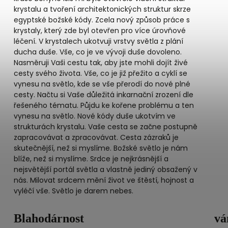
krystalu a tvoření architektonických struktur skrze
egyptské božské kódy. Zcela nový způsob práce s
krystaly, který zde byl otevřen pro více úrovňové
léčení. V krystalech ukotvuji vrstvy světla z plání
ducha duše. Vše, co je ve vývoji duše dovoleno.
Nasměruji Vaši cestu tak, aby jste mohli dojít živé
cesty svého života. Vše, co je již přežito a cyklí se
vynesu na světlo, kde se vše přerodí do nové plné
cesty. Načtu si Vaše důležitá inkarnační zrození dle
řešeného tématu. Půjdu ke kořene problému a ten
vynesu na světlo. Nové kódy duše ukotvím ve
strukturách krystalu. Vaše cesta se začne postupně
zapracovávat a zpracovávat. Cesta zázraků je
skutečnější, než si myslíme. Božské světlo je nám
blíže, než si myslíme. Srdce je nejkrásnější a
nejsvětější portál světla a vlastně jediný obsažený v
nás. Milovat srdcem mění život ve štěstí, hojnost a
vyléčí vše. Světlo je darem nebes.
Blahodárnost
vá