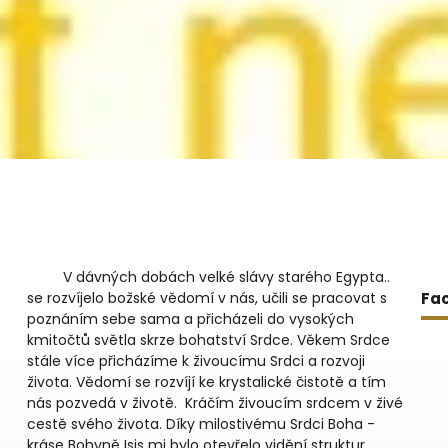
V dávných dobách velké slávy starého Egypta..
se rozvíjelo božské vědomí v nás, učili se pracovat s
Fa
poznáním sebe sama a přicházeli do vysokých
kmitočtů světla skrze bohatství Srdce. Věkem Srdce
stále více přicházíme k živoucímu Srdci a rozvoji
života. Vědomí se rozvíjí ke krystalické čistotě a tím
nás pozvedá v životě. Kráčím živoucím srdcem v živé
cestě svého života. Díky milostivému Srdci Boha -
kráse Bohyně Isis mi bylo otevřelo vidění struktur