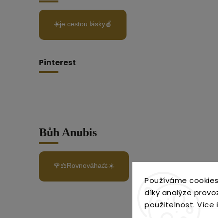
☀️je cestou lásky🍎
Pinterest
Bůh Anubis
🌹⚖️Rovnováha⚖️☀️
Používáme cookies
díky analýze provo
použitelnost.
Více 