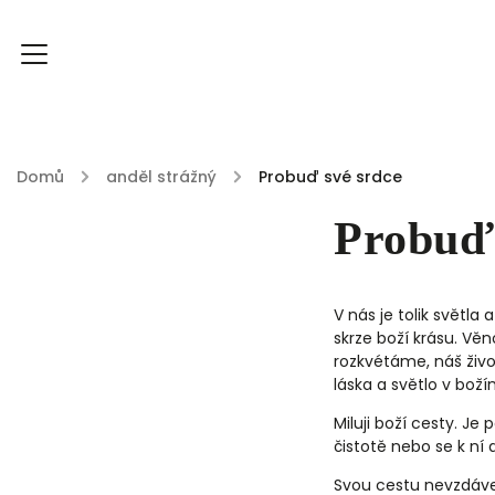
Domů
/
anděl strážný
/
Probuď své srdce
🌹Zasvěcení k Bohyni ISIS☀️
🌹Světlo Růže - zas
Probuď 
V nás je tolik světl
skrze boží krásu. Vě
rozkvétáme, náš živo
láska a světlo v boží
Miluji boží cesty. Je
čistotě nebo se k ní 
Svou cestu nevzdávejt