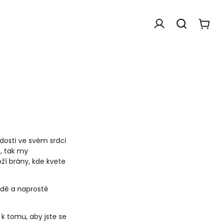
kódované krystaly se zasvěcením do vyšších stavů ž
adosti ve svém srdci
ě, tak my
ží brány, kde kvete
avdě a naprosté
 k tomu, aby jste se