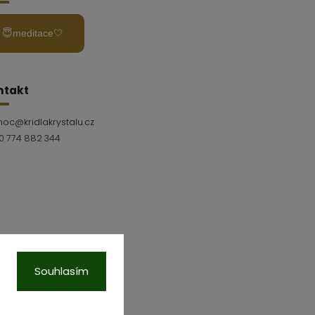
😇meditace🤍
ntakt
moc
@
kridlakrystalu.cz
0 774 882 344
Souhlasím