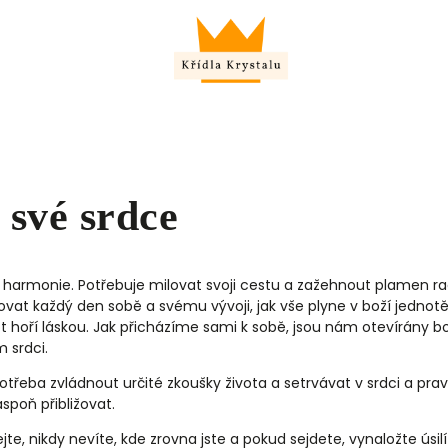
věcení k Panně Marii☀️
retreaty - cestování
své srdce
a a harmonie. Potřebuje milovat svoji cestu a zažehnout plamen r
novat každý den sobě a svému vývoji, jak vše plyne v boží jednot
t hoří láskou. Jak přicházíme sami k sobě, jsou nám otevírány bo
m srdci.
 potřeba zvládnout určité zkoušky života a setrvávat v srdci a pr
aspoň přibližovat.
e, nikdy nevíte, kde zrovna jste a pokud sejdete, vynaložte úsilí