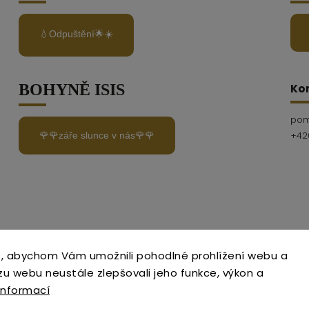
💧Odpuštění🌟☀️
BOHYNĚ ISIS
Ko
po
🌹🌹záře slunce v nás🌹🌹
+42
, abychom Vám umožnili pohodlné prohlížení webu a
zu webu neustále zlepšovali jeho funkce, výkon a
informací