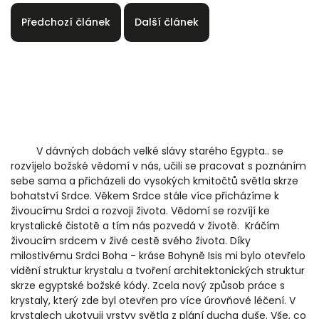
Předchozí článek
Další článek
V dávných dobách velké slávy starého Egypta.. se
rozvíjelo božské vědomí v nás, učili se pracovat s poznáním
sebe sama a přicházeli do vysokých kmitočtů světla skrze
bohatství Srdce. Věkem Srdce stále více přicházíme k
živoucímu Srdci a rozvoji života. Vědomí se rozvíjí ke
krystalické čistotě a tím nás pozvedá v životě. Kráčím
živoucím srdcem v živé cestě svého života. Díky
milostivému Srdci Boha - kráse Bohyně Isis mi bylo otevřelo
vidění struktur krystalu a tvoření architektonických struktur
skrze egyptské božské kódy. Zcela nový způsob práce s
krystaly, který zde byl otevřen pro více úrovňové léčení. V
krystalech ukotvuji vrstvy světla z plání ducha duše. Vše, co