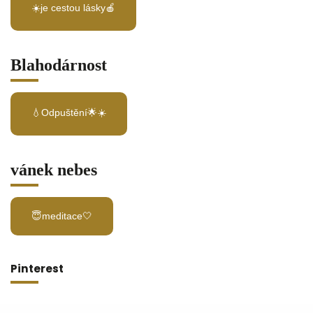
☀️je cestou lásky🍎
Blahodárnost
💧Odpuštění🌟☀️
vánek nebes
😇meditace🤍
Pinterest