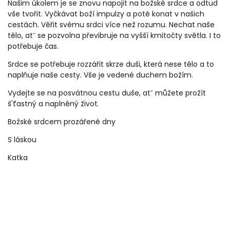
Našim úkolem je se znovu napojit na božské srdce a odtud
vše tvořit. Vyčkávat boží impulzy a poté konat v našich
cestách. Věřit svému srdci více než rozumu. Nechat naše
tělo, atˇ se pozvolna převibruje na vyšší kmitočty světla. I to
potřebuje čas.
Srdce se potřebuje rozzářit skrze duši, která nese tělo a to
naplňuje naše cesty. Vše je vedené duchem božím.
Vydejte se na posvátnou cestu duše, atˇ můžete prožít
š'ťastný a naplněný život.
Božské srdcem prozářené dny
S láskou
Katka