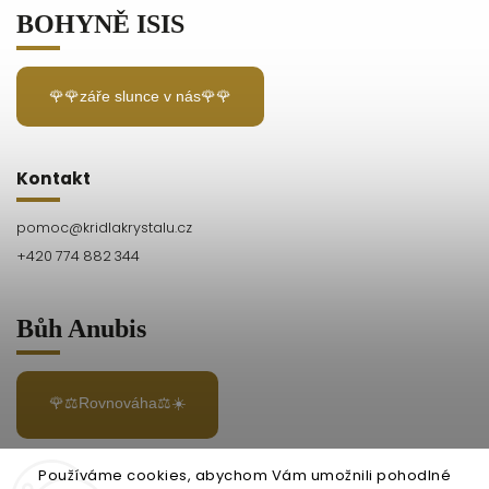
BOHYNĚ ISIS
🌹🌹záře slunce v nás🌹🌹
Kontakt
pomoc
@
kridlakrystalu.cz
+420 774 882 344
Bůh Anubis
🌹⚖️Rovnováha⚖️☀️
Používáme cookies, abychom Vám umožnili pohodlné