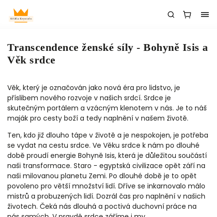
Transcendence ženské síly - Bohyně Isis a
Věk srdce
Věk, který je označován jako nová éra pro lidstvo, je
příslibem nového rozvoje v našich srdcí. Srdce je
skutečným portálem a vzácným klenotem v nás. Je to náš
maják pro cesty boží a tedy naplnění v našem životě.
Ten, kdo již dlouho tápe v životě a je nespokojen, je potřeba
se vydat na cestu srdce. Ve Věku srdce k nám po dlouhé
době proudí energie Bohyně Isis, která je důležitou součástí
naši transformace. Staro - egyptská civilizace opět září na
naši milovanou planetu Zemi. Po dlouhé době je to opět
povoleno pro větší množství lidí. Dříve se inkarnovalo málo
mistrů a probuzených lidí. Dozrál čas pro naplnění v našich
životech. Čeká nás dlouhá a poctivá duchovní práce na
nás samých. V pravdě srdce záříme i my.