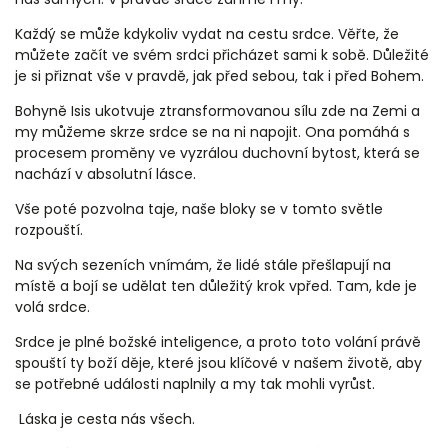
Každý se může kdykoliv vydat na cestu srdce. Věřte, že
můžete začít ve svém srdci přicházet sami k sobě. Důležité
je si přiznat vše v pravdě, jak před sebou, tak i před Bohem.
Bohyně Isis ukotvuje ztransformovanou sílu zde na Zemi a
my můžeme skrze srdce se na ni napojit. Ona pomáhá s
procesem proměny ve vyzrálou duchovní bytost, která se
nachází v absolutní lásce.
Vše poté pozvolna taje, naše bloky se v tomto světle
rozpouští.
Na svých sezeních vnímám, že lidé stále přešlapují na
místě a bojí se udělat ten důležitý krok vpřed. Tam, kde je
volá srdce.
Srdce je plné božské inteligence, a proto toto volání právě
spouští ty boží děje, které jsou klíčové v našem životě, aby
se potřebné události naplnily a my tak mohli vyrůst.
Láska je cesta nás všech.