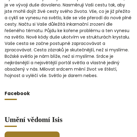
je ve vývoji duše dovoleno. Nasměruji Vaši cestu tak, aby
jste mohli dojít živé cesty svého života. Vše, co je již přežito
a cyklí se vynesu na světlo, kde se vše přerodí do nové plné
cesty. Načtu si Vaše důležitá inkarnační zrození dle
řešeného tématu. Půjdu ke kořene problému a ten vynesu
na světlo. Nové kódy duše ukotvím ve strukturách krystalu.
Vaše cesta se začne postupně zapracovávat a
zpracovávat. Cesta zázraků je skutečnější, než si myslíme.
Božské světlo je nám blíže, než si myslíme. Srdce je
nejkrásnější a nejsvětější portál světla a vlastně jediný
obsažený v nás. Milovat srdcem mění život ve štěstí,
hojnost a vyléčí vše. Světlo je darem nebes.
Facebook
Umění vědomí Isis